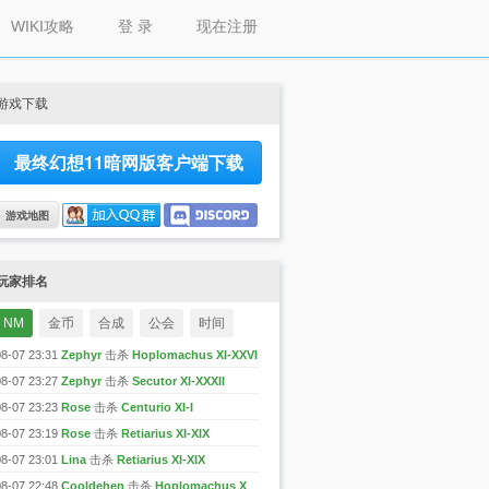
WIKI攻略
登 录
现在注册
游戏下载
最终幻想11暗网版客户端下载
游戏地图
玩家排名
NM
金币
合成
公会
时间
08-07 23:31
Zephyr
击杀
Hoplomachus XI-XXVI
08-07 23:27
Zephyr
击杀
Secutor XI-XXXII
08-07 23:23
Rose
击杀
Centurio XI-I
08-07 23:19
Rose
击杀
Retiarius XI-XIX
08-07 23:01
Lina
击杀
Retiarius XI-XIX
08-07 22:48
Cooldehen
击杀
Hoplomachus XI-XXVI