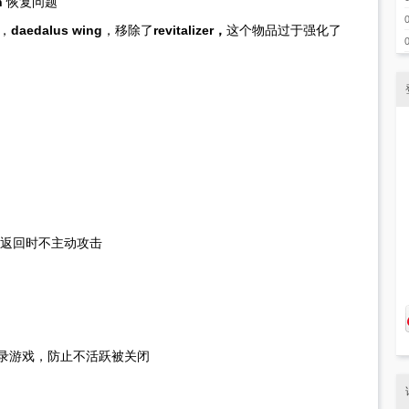
h
恢复问题
，
daedalus wing
，移除了
revitalizer，
这个物品过于强化了
M返回时不主动攻击
录游戏，防止不活跃被关闭