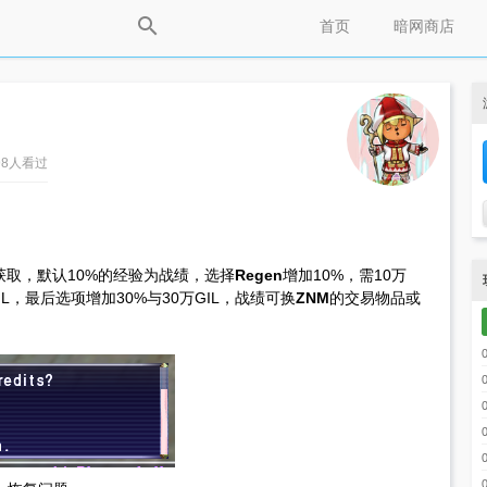
首页
暗网商店
2298人看过
取，默认10%的经验为战绩，选择
Regen
增加10%，需10万
IL，最后选项增加30%与30万GIL，战绩可换
ZNM
的交易物品或