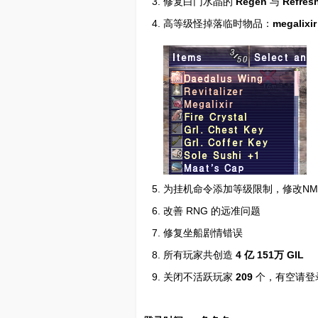
修复白门水晶的
Regen
与
Refres
高等级怪
掉落
临时物品：
megalixir
为挂机命令添加等级限制，修改N
改善 RNG 的远准问题
修复坐船剧情错误
所有玩家共创造
4
亿 151万 GIL
关闭不活跃玩家
209
个，有空请登