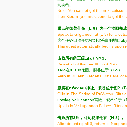
到动画。
Note: You cannot get the next cutscene 
then Kieran, you must zone to get the
跟吉尔伽美什在（L-8）为一个动画完
Speak to Gilgamesh at (L-8) for a cuts
这个任务自动开始收到你苍白的地层abyssi
This quest automatically begins upon r
击败所有的三级zilart NMS。
Defeat all of the Tier III Zilart NMs.
aello在ru'aun花园。裂谷位于（G5）
Aello in Ru'Aun Gardens. Rifts are locat
麒麟在ru'avitau神社。裂谷位于图2（F
Qilin in The Shrine of Ru'Avitau. Rifts 
uptala在ve'lugannon宫殿。裂谷位
Uptala in Ve'Lugannon Palace. Rifts are
击败所有3后，回到易跟他在（H-8）。
After defeating all 3, return to Norg an