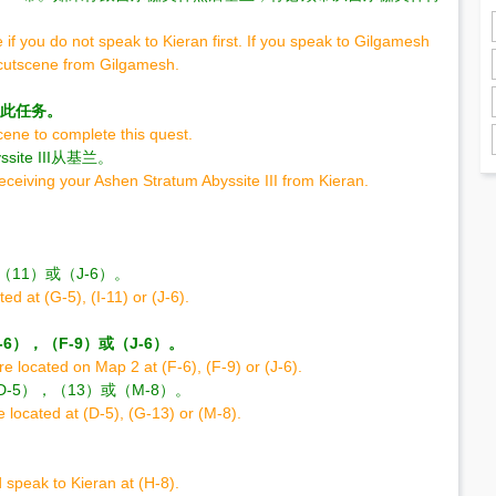
if you do not speak to Kieran first. If you speak to Gilgamesh
 cutscene from Gilgamesh.
成此任务。
cene to complete this quest.
te III从基兰。
eceiving your Ashen Stratum Abyssite III from Kieran.
，（11）或（J-6）。
ed at (G-5), (I-11) or (J-6).
-6），（F-9）或（J-6）。
are located on Map 2 at (F-6), (F-9) or (J-6).
于（D-5），（13）或（M-8）。
 located at (D-5), (G-13) or (M-8).
d speak to Kieran at (H-8).