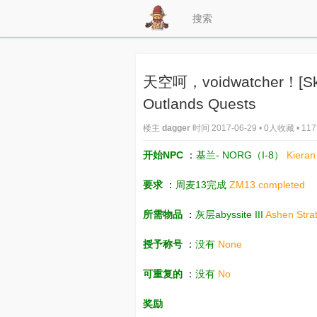
天空呵，voidwatcher！[Skyw
Outlands Quests
楼主
dagger
时间 2017-06-29 • 0人收藏 • 1
开始NPC
：
基兰- NORG（I-8）
Kieran 
要求
：
周麦13完成
ZM13 completed
所需物品
：
灰层abyssite III
Ashen Strat
授予称号
：
没有
None
可重复的
：
没有
No
奖励