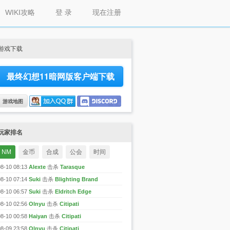
WIKI攻略
登 录
现在注册
游戏下载
最终幻想11暗网版客户端下载
游戏地图
玩家排名
NM
金币
合成
公会
时间
08-10 08:13
Alexte
击杀
Tarasque
08-10 07:14
Suki
击杀
Blighting Brand
08-10 06:57
Suki
击杀
Eldritch Edge
08-10 02:56
Olnyu
击杀
Citipati
08-10 00:58
Haiyan
击杀
Citipati
08-09 23:58
Olnyu
击杀
Citipati