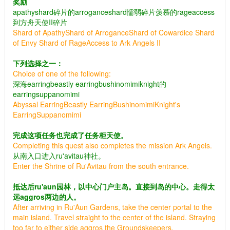
奖励
apathyshard碎片的arroganceshard懦弱碎片羡慕的rageaccess
到方舟天使II碎片
Shard of ApathyShard of ArroganceShard of Cowardice Shard
of Envy Shard of RageAccess to Ark Angels II
下列选择之一：
Choice of one of the following:
深海earringbeastly earringbushinomimiknight的
earringsuppanomimi
Abyssal EarringBeastly EarringBushinomimiKnight's
EarringSuppanomimi
完成这项任务也完成了任务柜天使。
Completing this quest also completes the mission Ark Angels.
从南入口进入ru'avitau神社。
Enter the Shrine of Ru'Avitau from the south entrance.
抵达后ru'aun园林，以中心门户主岛。直接到岛的中心。走得太
远aggros两边的人。
After arriving in Ru'Aun Gardens, take the center portal to the
main island. Travel straight to the center of the island. Straying
too far to either side aggros the Groundskeepers.