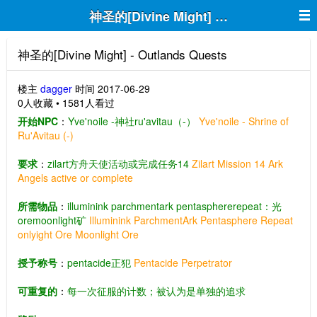
神圣的[Divine Might] - Outlands Ques
神圣的[Divine Might] - Outlands Quests
楼主
dagger
时间 2017-06-29
0人收藏 • 1581人看过
开始NPC
：
Yve'noile -神社ru'avitau（-）
Yve'noile - Shrine of
Ru'Avitau (-)
要求
：
zilart方舟天使活动或完成任务14
Zilart Mission 14 Ark
Angels active or complete
所需物品
：
illuminink parchmentark pentasphererepeat：光
oremoonlight矿
Illuminink ParchmentArk Pentasphere Repeat
onlyight Ore Moonlight Ore
授予称号
：
pentacide正犯
Pentacide Perpetrator
可重复的
：
每一次征服的计数；被认为是单独的追求