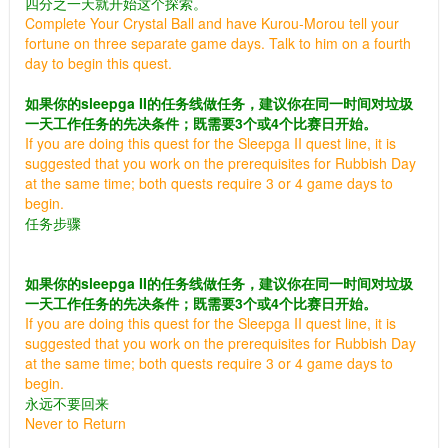
四分之一天就开始这个探索。
Complete Your Crystal Ball and have Kurou-Morou tell your
fortune on three separate game days. Talk to him on a fourth
day to begin this quest.
如果你的sleepga II的任务线做任务，建议你在同一时间对垃圾
一天工作任务的先决条件；既需要3个或4个比赛日开始。
If you are doing this quest for the Sleepga II quest line, it is
suggested that you work on the prerequisites for Rubbish Day
at the same time; both quests require 3 or 4 game days to
begin.
任务步骤
如果你的sleepga II的任务线做任务，建议你在同一时间对垃圾
一天工作任务的先决条件；既需要3个或4个比赛日开始。
If you are doing this quest for the Sleepga II quest line, it is
suggested that you work on the prerequisites for Rubbish Day
at the same time; both quests require 3 or 4 game days to
begin.
永远不要回来
Never to Return